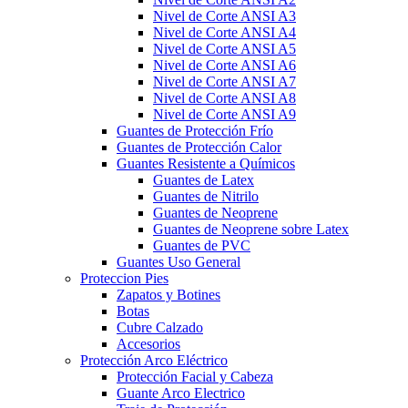
Nivel de Corte ANSI A3
Nivel de Corte ANSI A4
Nivel de Corte ANSI A5
Nivel de Corte ANSI A6
Nivel de Corte ANSI A7
Nivel de Corte ANSI A8
Nivel de Corte ANSI A9
Guantes de Protección Frío
Guantes de Protección Calor
Guantes Resistente a Químicos
Guantes de Latex
Guantes de Nitrilo
Guantes de Neoprene
Guantes de Neoprene sobre Latex
Guantes de PVC
Guantes Uso General
Proteccion Pies
Zapatos y Botines
Botas
Cubre Calzado
Accesorios
Protección Arco Eléctrico
Protección Facial y Cabeza
Guante Arco Electrico