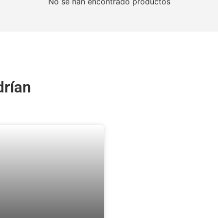
No se han encontrado productos
drían