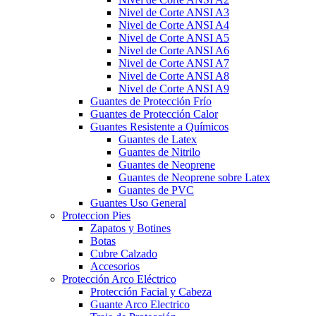
Nivel de Corte ANSI A3
Nivel de Corte ANSI A4
Nivel de Corte ANSI A5
Nivel de Corte ANSI A6
Nivel de Corte ANSI A7
Nivel de Corte ANSI A8
Nivel de Corte ANSI A9
Guantes de Protección Frío
Guantes de Protección Calor
Guantes Resistente a Químicos
Guantes de Latex
Guantes de Nitrilo
Guantes de Neoprene
Guantes de Neoprene sobre Latex
Guantes de PVC
Guantes Uso General
Proteccion Pies
Zapatos y Botines
Botas
Cubre Calzado
Accesorios
Protección Arco Eléctrico
Protección Facial y Cabeza
Guante Arco Electrico