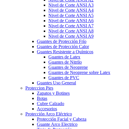
Nivel de Corte ANSI A3
Nivel de Corte ANSI A4
Nivel de Corte ANSI A5
Nivel de Corte ANSI A6
Nivel de Corte ANSI A7
Nivel de Corte ANSI A8
Nivel de Corte ANSI A9
Guantes de Protección Frío
Guantes de Protección Calor
Guantes Resistente a Químicos
Guantes de Latex
Guantes de Nitrilo
Guantes de Neoprene
Guantes de Neoprene sobre Latex
Guantes de PVC
Guantes Uso General
Proteccion Pies
Zapatos y Botines
Botas
Cubre Calzado
Accesorios
Protección Arco Eléctrico
Protección Facial y Cabeza
Guante Arco Electrico