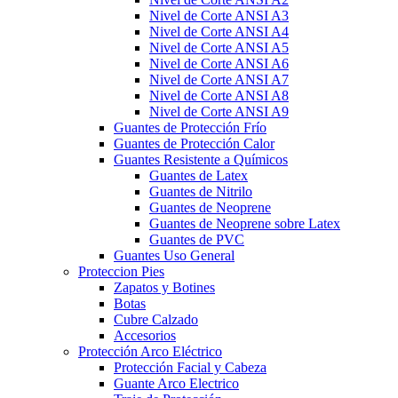
Nivel de Corte ANSI A3
Nivel de Corte ANSI A4
Nivel de Corte ANSI A5
Nivel de Corte ANSI A6
Nivel de Corte ANSI A7
Nivel de Corte ANSI A8
Nivel de Corte ANSI A9
Guantes de Protección Frío
Guantes de Protección Calor
Guantes Resistente a Químicos
Guantes de Latex
Guantes de Nitrilo
Guantes de Neoprene
Guantes de Neoprene sobre Latex
Guantes de PVC
Guantes Uso General
Proteccion Pies
Zapatos y Botines
Botas
Cubre Calzado
Accesorios
Protección Arco Eléctrico
Protección Facial y Cabeza
Guante Arco Electrico