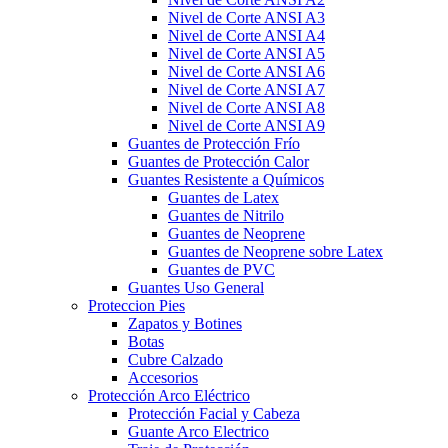
Nivel de Corte ANSI A3
Nivel de Corte ANSI A4
Nivel de Corte ANSI A5
Nivel de Corte ANSI A6
Nivel de Corte ANSI A7
Nivel de Corte ANSI A8
Nivel de Corte ANSI A9
Guantes de Protección Frío
Guantes de Protección Calor
Guantes Resistente a Químicos
Guantes de Latex
Guantes de Nitrilo
Guantes de Neoprene
Guantes de Neoprene sobre Latex
Guantes de PVC
Guantes Uso General
Proteccion Pies
Zapatos y Botines
Botas
Cubre Calzado
Accesorios
Protección Arco Eléctrico
Protección Facial y Cabeza
Guante Arco Electrico