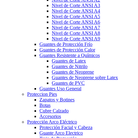
Nivel de Corte ANSI A3
Nivel de Corte ANSI A4
Nivel de Corte ANSI A5
Nivel de Corte ANSI A6
Nivel de Corte ANSI A7
Nivel de Corte ANSI A8
Nivel de Corte ANSI A9
Guantes de Protección Frío
Guantes de Protección Calor
Guantes Resistente a Químicos
Guantes de Latex
Guantes de Nitrilo
Guantes de Neoprene
Guantes de Neoprene sobre Latex
Guantes de PVC
Guantes Uso General
Proteccion Pies
Zapatos y Botines
Botas
Cubre Calzado
Accesorios
Protección Arco Eléctrico
Protección Facial y Cabeza
Guante Arco Electrico